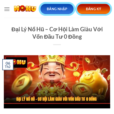
Bỏ
qua
ĐĂNG NHẬP
ĐĂNG KÝ
nội
dung
Đại Lý Nổ Hũ – Cơ Hội Làm Giàu Với
Vốn Đầu Tư 0 Đồng
06
Th2