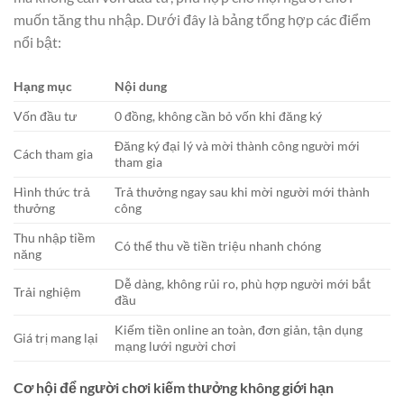
muốn tăng thu nhập. Dưới đây là bảng tổng hợp các điểm
nổi bật:
Hạng mục
Nội dung
Vốn đầu tư
0 đồng, không cần bỏ vốn khi đăng ký
Đăng ký đại lý và mời thành công người mới
Cách tham gia
tham gia
Hình thức trả
Trả thưởng ngay sau khi mời người mới thành
thưởng
công
Thu nhập tiềm
Có thể thu về tiền triệu nhanh chóng
năng
Dễ dàng, không rủi ro, phù hợp người mới bắt
Trải nghiệm
đầu
Kiếm tiền online an toàn, đơn giản, tận dụng
Giá trị mang lại
mạng lưới người chơi
Cơ hội để người chơi kiếm thưởng không giới hạn