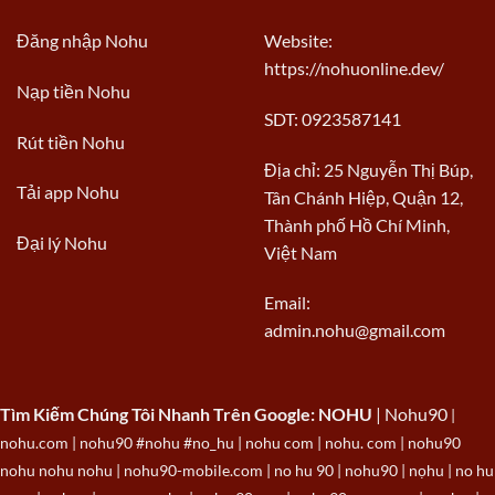
Đăng nhập Nohu
Website:
https://nohuonline.dev/
Nạp tiền Nohu
SDT: 0923587141
Rút tiền Nohu
Địa chỉ: 25 Nguyễn Thị Búp,
Tải app Nohu
Tân Chánh Hiệp, Quận 12,
Thành phố Hồ Chí Minh,
Đại lý Nohu
Việt Nam
Email:
admin.nohu@gmail.com
Tìm Kiếm Chúng Tôi Nhanh Trên Google:
NOHU
| Nohu90
|
nohu.com | nohu90 #nohu #no_hu | nohu com | nohu. com | nohu90
nohu nohu nohu | nohu90-mobile.com | no hu 90 | nohu90 | nọhu | no hu