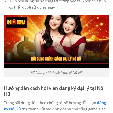
Tiền hoa hồng được cộng trực tiếp vào tài khoản và bạn
có thể rút về sử dụng ngay.
Nội dung chính sách đại lý Nổ Hũ
Hướng dẫn cách hội viên đăng ký đại lý tại Nổ
Hũ
Trong nội dung tiếp theo chúng tôi sẽ hướng dẫn bạn
đăng
ký Nổ Hũ
trở thành đối tác kinh doanh chủ cổng game. Các