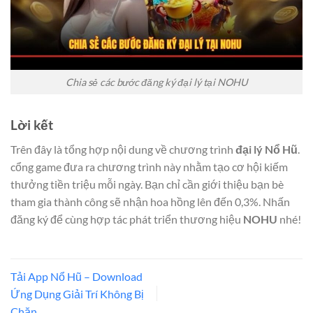
Chia sẻ các bước đăng ký đại lý tại NOHU
Lời kết
Trên đây là tổng hợp nội dung về chương trình
đại lý Nổ Hũ
.
cổng game đưa ra chương trình này nhằm tạo cơ hội kiếm
thưởng tiền triệu mỗi ngày. Bạn chỉ cần giới thiệu bạn bè
tham gia thành công sẽ nhận hoa hồng lên đến 0,3%. Nhấn
đăng ký để cùng hợp tác phát triển thương hiệu
NOHU
nhé!
Tải App Nổ Hũ – Download
Ứng Dụng Giải Trí Không Bị
Chặn