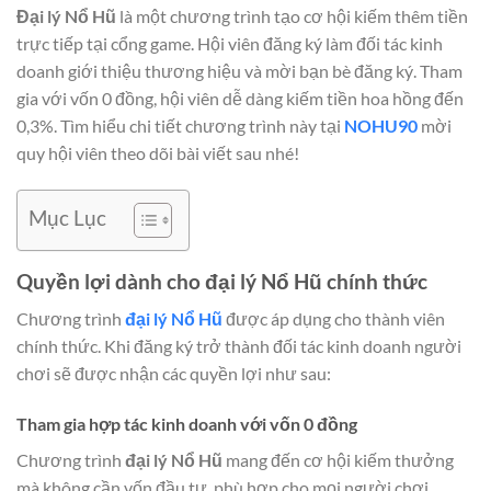
Đại lý Nổ Hũ
là một chương trình tạo cơ hội kiếm thêm tiền
trực tiếp tại cổng game. Hội viên đăng ký làm đối tác kinh
doanh giới thiệu thương hiệu và mời bạn bè đăng ký. Tham
gia với vốn 0 đồng, hội viên dễ dàng kiếm tiền hoa hồng đến
0,3%. Tìm hiểu chi tiết chương trình này tại
NOHU90
mời
quy hội viên theo dõi bài viết sau nhé!
Mục Lục
Quyền lợi dành cho đại lý Nổ Hũ chính thức
Chương trình
đại lý Nổ Hũ
được áp dụng cho thành viên
chính thức. Khi đăng ký trở thành đối tác kinh doanh người
chơi sẽ được nhận các quyền lợi như sau:
Tham gia hợp tác kinh doanh với vốn 0 đồng
Chương trình
đại lý Nổ Hũ
mang đến cơ hội kiếm thưởng
mà không cần vốn đầu tư, phù hợp cho mọi người chơi