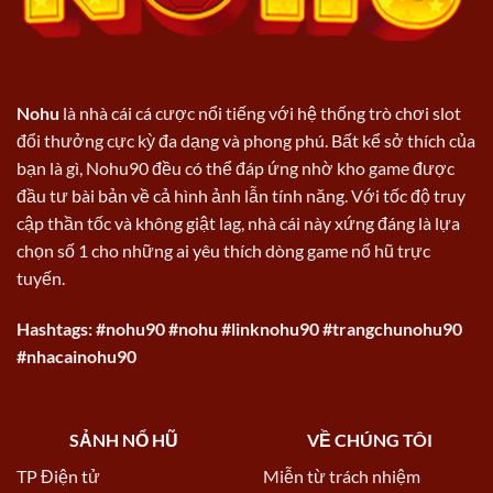
Nohu
là nhà cái cá cược nổi tiếng với hệ thống trò chơi slot
đổi thưởng cực kỳ đa dạng và phong phú. Bất kể sở thích của
bạn là gì, Nohu90 đều có thể đáp ứng nhờ kho game được
đầu tư bài bản về cả hình ảnh lẫn tính năng. Với tốc độ truy
cập thần tốc và không giật lag, nhà cái này xứng đáng là lựa
chọn số 1 cho những ai yêu thích dòng game nổ hũ trực
tuyến.
Hashtags: #nohu90 #nohu #linknohu90 #trangchunohu90
#nhacainohu90
SẢNH NỔ HŨ
VỀ CHÚNG TÔI
TP Điện tử
Miễn từ trách nhiệm