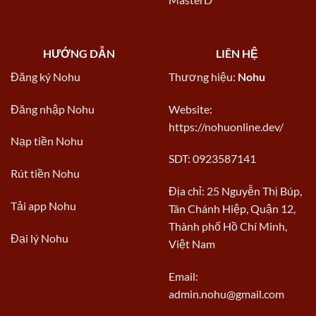
HƯỚNG DẪN
LIÊN HỆ
Đăng ký Nohu
Thương hiệu:
Nohu
Đăng nhập Nohu
Website:
https://nohuonline.dev/
Nạp tiền Nohu
SDT: 0923587141
Rút tiền Nohu
Địa chỉ: 25 Nguyễn Thị Búp,
Tải app Nohu
Tân Chánh Hiệp, Quận 12,
Thành phố Hồ Chí Minh,
Đại lý Nohu
Việt Nam
Email:
admin.nohu@gmail.com