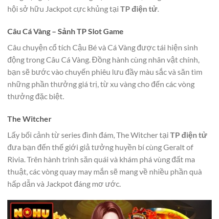
hội sở hữu Jackpot cực khủng tại
TP điện tử
.
Câu Cá Vàng – Sảnh TP Slot Game
Câu chuyện cổ tích Cậu Bé và Cá Vàng được tái hiện sinh
động trong Câu Cá Vàng. Đồng hành cùng nhân vật chính,
bạn sẽ bước vào chuyến phiêu lưu đầy màu sắc và săn tìm
những phần thưởng giá trị, từ xu vàng cho đến các vòng
thưởng đặc biệt.
The Witcher
Lấy bối cảnh từ series đình đám, The Witcher tại
TP điện tử
đưa bạn đến thế giới giả tưởng huyền bí cùng Geralt of
Rivia. Trên hành trình săn quái và khám phá vùng đất ma
thuật, các vòng quay may mắn sẽ mang về nhiều phần quà
hấp dẫn và Jackpot đáng mơ ước.