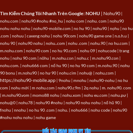
Tìm Kiếm Chúng Tôi Nhanh Trên Google:
NOHU
| Nohu90
|
nohu.com | nohu90 #nohu #no_hu | nohu com | nohu. com | nohu90
nohu nohu nohu | nohu90-mobile.com | no hu 90 | nohu90 | nọhu | no hu
.com | nohuu | caxeng nohu | nohu 90com | nohu90 game one | n.o.h.u |
nohu 90 | nohu90 nohu | nohu..com | nohu .com | nohu.90 | no hu.com |
m.nohu.com | nohu90 com | no hu 90.com | nohu 09 | nohucode | trang
nohu | nohu 90 com | nôhu | m.nohu.con | nohu.c | m.nohu90.con |
nohu.com. | nohu666 com | nổ hu 90 | no hu 90 com | m.nohu.90 | nohu
90 bonu | m.nohu90 | no hư 90 | nohu.cim | nohu@ | nohu,com |
https://nohu90-mobile.app
| 9nohu | mnohu | nohu90-nohu | no hu
com | nohu mới | m nohu.com | nohu90.c9m | 2q nohu | m. nohu90. com
| m.nohu90.vom | momo88 nohu | nohu.xom | nohu eu.com | nohu.pư |
nohu@0 | nohu78 | nohu90 #nohu | nohu90 nohu nohu | nổ hũ 90 |
fnohu | nnohu | no hu 90 .com | nohu. | nohu666 | nohu code | nohu90
#nohu nohu nohu | nohu game