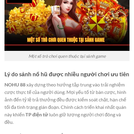
Một số trò chơi quen thuộc tại sảnh game
Lý do sảnh nổ hũ được nhiều người chơi ưu tiên
NOHU 88
xây dựng theo hướng tập trung vào trải nghiệm
cược thực tế của người dùng. Mọi yếu tố từ bàn cược, hình
ảnh đến tỷ lệ trả thưởng đều được kiểm soát chặt, hạn chế
tối đa tình trạng gián đoạn. Chính cách triển khai nhất quán
này khiến
TP điện tử
luôn giữ lượng người chơi đông và
đều.