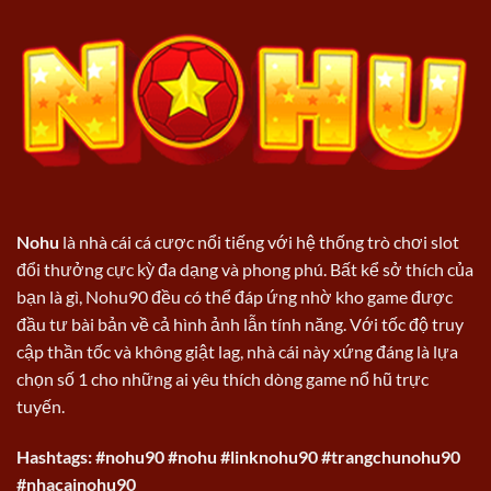
Dẫn
Đảm
Truy
Bảo
Cập
An
Tài
Toàn
Khoản
Nhanh
Chóng
Nohu
là nhà cái cá cược nổi tiếng với hệ thống trò chơi slot
đổi thưởng cực kỳ đa dạng và phong phú. Bất kể sở thích của
bạn là gì, Nohu90 đều có thể đáp ứng nhờ kho game được
đầu tư bài bản về cả hình ảnh lẫn tính năng. Với tốc độ truy
cập thần tốc và không giật lag, nhà cái này xứng đáng là lựa
chọn số 1 cho những ai yêu thích dòng game nổ hũ trực
tuyến.
Hashtags: #nohu90 #nohu #linknohu90 #trangchunohu90
#nhacainohu90