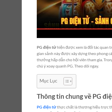
PG điện tử
hiện được xem là đối tác quan t
gian sảnh này được xây dựng theo phong các
thưởng hấp dẫn cho hội viên tham gia. Trong
chú ý xoay quanh PG. Theo dõi ngay.
Mục Lục
Thông tin chung về PG điệ
PG điện tử
thực chất là thương hiệu trực 