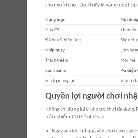
cho người chơi. Dưới đây là bảng tổng hợp 
Hạng mục
Nội dun
Chủ đề
Thần tho
Đồ họa & hiệu ứng
Sắc nét, 
Nhịp quay
Linh hoạt
Trải nghiệm
Mới mẻ, 
Sảnh game
PG điện 
Giá trị mang lại
Giải trí 
Quyền lợi người chơi nhậ
Không chỉ dừng lại ở kho trò chơi đa dạng, 
trải nghiệm. Cụ thể như sau:
Ngay sau khi kết quả ván chơi được xác n