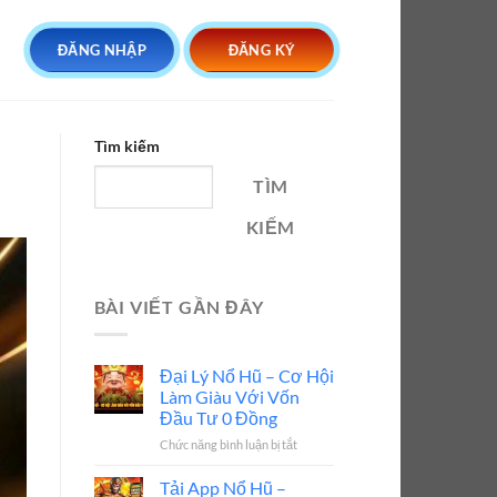
ĐĂNG NHẬP
ĐĂNG KÝ
Tìm kiếm
TÌM
KIẾM
BÀI VIẾT GẦN ĐÂY
Đại Lý Nổ Hũ – Cơ Hội
Làm Giàu Với Vốn
Đầu Tư 0 Đồng
ở
Chức năng bình luận bị tắt
Đại
Lý
Tải App Nổ Hũ –