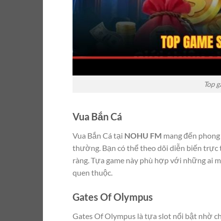
Top 
Vua Bắn Cá
Vua Bắn Cá tại
NOHU FM
mang đến phong c
thường. Bạn có thể theo dõi diễn biến trực 
ràng. Tựa game này phù hợp với những ai mu
quen thuộc.
Gates Of Olympus
Gates Of Olympus là tựa slot nổi bật nhờ ch