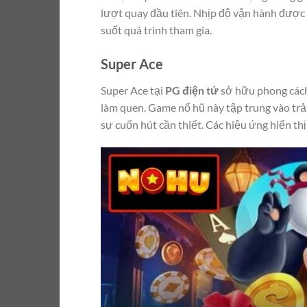
lượt quay đầu tiên. Nhịp độ vận hành được 
suốt quá trình tham gia.
Super Ace
Super Ace tại
PG điện tử
sở hữu phong cách 
làm quen. Game nổ hũ này tập trung vào trả
sự cuốn hút cần thiết. Các hiệu ứng hiển th