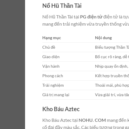
Nổ Hũ Thần Tài
Nổ Hũ Thần Tài tại
PG điện tử
điện tử là tự
mang đến trải nghiệm vừa truyền thống vừa 
Hạng mục
Nội dung
Chủ đề
Biểu tượng Thần T
Giao diện
Bố cục rõ ràng, dễ
Vận hành
Nhịp quay ổn định
Phong cách
Kết hợp truyền thố
Trải nghiệm
Thoải mái, phù hợ
Giá trị mang lại
Vừa giải trí, vừa 
Kho Báu Aztec
Kho Báu Aztec tại
NOHU. COM
mang đến k
cổ đại đầy màu sắc. Các biểu tượng trong 