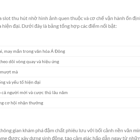
a slot thu hút nhờ hình ảnh quen thuộc và cơ chế vận hành ổn địn
hiện đại. Dưới đây là bảng tổng hợp các điểm nổi bật:
ài, may mắn trong văn hóa Á Đông
 theo dõi vòng quay và hiệu ứng
, mượt mà
ng và yếu tố hiện đại
p cả người mới và cược thủ lâu năm
tăng cơ hội nhận thưởng
hông gian khám phá đậm chất phiêu lưu với bối cảnh nền văn mi
game được xây dựng sinh động, tạo cảm giác hấp dẫn ngay từ nhữ