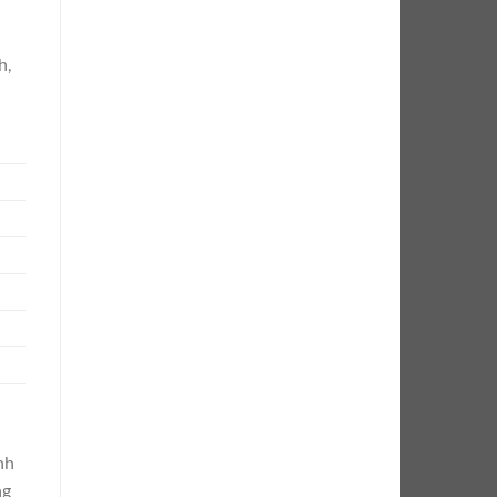
h,
nh
ng