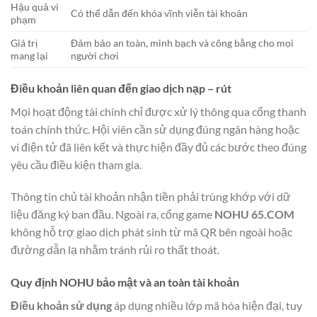
Hậu quả vi
Có thể dẫn đến khóa vĩnh viễn tài khoản
phạm
Giá trị
Đảm bảo an toàn, minh bạch và công bằng cho mọi
mang lại
người chơi
Điều khoản liên quan đến giao dịch nạp – rút
Mọi hoạt động tài chính chỉ được xử lý thông qua cổng thanh
toán chính thức. Hội viên cần sử dụng đúng ngân hàng hoặc
ví điện tử đã liên kết và thực hiện đầy đủ các bước theo đúng
yêu cầu điều kiện tham gia.
Thông tin chủ tài khoản nhận tiền phải trùng khớp với dữ
liệu đăng ký ban đầu. Ngoài ra, cổng game
NOHU 65.COM
không hỗ trợ giao dịch phát sinh từ mã QR bên ngoài hoặc
đường dẫn lạ nhằm tránh rủi ro thất thoát.
Quy định NOHU bảo mật và an toàn tài khoản
Điều khoản sử dụng
áp dụng nhiều lớp mã hóa hiện đại, tuy