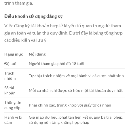
trình tham gia.
Điều khoản sử dụng đăng ký
Việc đăng ký tài khoản hợp lệ là yếu tố quan trọng để tham
gia an toàn và tuân thủ quy định. Dưới đây là bảng tổng hợp
các điều kiện và lưu ý:
Hạng mục
Nội dung
Độ tuổi
Người tham gia phải đủ 18 tuổi
Trách
Tự chịu trách nhiệm về mọi hành vi cá cược phát sinh
nhiệm
Số tài
Mỗi cá nhân chỉ được sở hữu một tài khoản duy nhất
khoản
Thông tin
Phải chính xác, trùng khớp với giấy tờ cá nhân
cung cấp
Hành vi bị
Giả mạo dữ liệu, phát tán liên kết quảng bá trái phép,
cấm
sử dụng nền tảng không hợp pháp