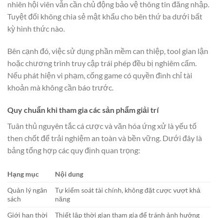
nhiên hội viên vẫn cần chủ động bảo vệ thông tin đăng nhập.
Tuyệt đối không chia sẻ mật khẩu cho bên thứ ba dưới bất
kỳ hình thức nào.
Bên cạnh đó, việc sử dụng phần mềm can thiệp, tool gian lận
hoặc chương trình truy cập trái phép đều bị nghiêm cấm.
Nếu phát hiện vi phạm, cổng game có quyền đình chỉ tài
khoản mà không cần báo trước.
Quy chuẩn khi tham gia các sản phẩm giải trí
Tuân thủ nguyên tắc cá cược và văn hóa ứng xử là yếu tố
then chốt để trải nghiệm an toàn và bền vững. Dưới đây là
bảng tổng hợp các quy định quan trọng:
Hạng mục
Nội dung
Quản lý ngân
Tự kiểm soát tài chính, không đặt cược vượt khả
sách
năng
Giới hạn thời
Thiết lập thời gian tham gia để tránh ảnh hưởng