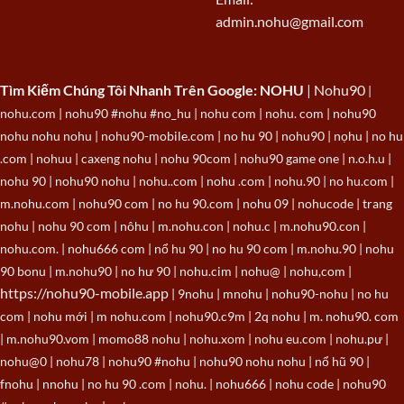
admin.nohu@gmail.com
Tìm Kiếm Chúng Tôi Nhanh Trên Google:
NOHU
| Nohu90
|
nohu.com | nohu90 #nohu #no_hu | nohu com | nohu. com | nohu90
nohu nohu nohu | nohu90-mobile.com | no hu 90 | nohu90 | nọhu | no hu
.com | nohuu | caxeng nohu | nohu 90com | nohu90 game one | n.o.h.u |
nohu 90 | nohu90 nohu | nohu..com | nohu .com | nohu.90 | no hu.com |
m.nohu.com | nohu90 com | no hu 90.com | nohu 09 | nohucode | trang
nohu | nohu 90 com | nôhu | m.nohu.con | nohu.c | m.nohu90.con |
nohu.com. | nohu666 com | nổ hu 90 | no hu 90 com | m.nohu.90 | nohu
90 bonu | m.nohu90 | no hư 90 | nohu.cim | nohu@ | nohu,com |
https://nohu90-mobile.app
| 9nohu | mnohu | nohu90-nohu | no hu
com | nohu mới | m nohu.com | nohu90.c9m | 2q nohu | m. nohu90. com
| m.nohu90.vom | momo88 nohu | nohu.xom | nohu eu.com | nohu.pư |
nohu@0 | nohu78 | nohu90 #nohu | nohu90 nohu nohu | nổ hũ 90 |
fnohu | nnohu | no hu 90 .com | nohu. | nohu666 | nohu code | nohu90