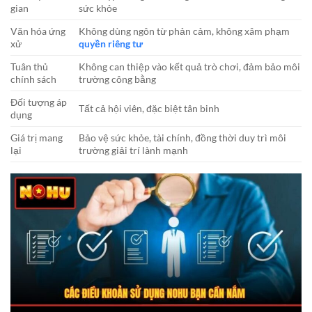
gian
sức khỏe
Văn hóa ứng
Không dùng ngôn từ phản cảm, không xâm phạm
xử
quyền riêng tư
Tuân thủ
Không can thiệp vào kết quả trò chơi, đảm bảo môi
chính sách
trường công bằng
Đối tượng áp
Tất cả hội viên, đặc biệt tân binh
dụng
Giá trị mang
Bảo vệ sức khỏe, tài chính, đồng thời duy trì môi
lại
trường giải trí lành mạnh