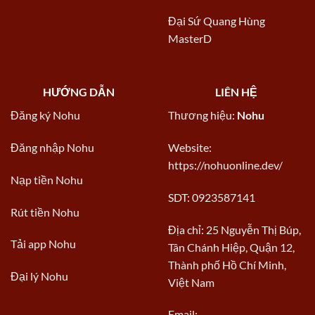
Đại Sứ Quang Hùng
MasterD
HƯỚNG DẪN
LIÊN HỆ
Đăng ký Nohu
Thương hiệu:
Nohu
Đăng nhập Nohu
Website:
https://nohuonline.dev/
Nạp tiền Nohu
SDT: 0923587141
Rút tiền Nohu
Địa chỉ: 25 Nguyễn Thị Búp,
Tải app Nohu
Tân Chánh Hiệp, Quận 12,
Thành phố Hồ Chí Minh,
Đại lý Nohu
Việt Nam
Email: