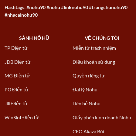
Hashtags: #nohu90 #nohu #linknohu90 #trangchunohu90
#nhacainohu90
SẢNH NỔ HŨ
VỀ CHÚNG TÔI
TP Điện tử
Miễn từ trách nhiệm
JDB Điện tử
Điều khoản sử dụng
MG Điện tử
Quyền riêng tư
PG Điện tử
Đại lý Nohu
Jili Điện tử
Liên hệ Nohu
WinSlot Điện tử
Giấy phép kinh doanh Nohu
CEO Akaza Bùi